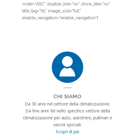
order=”ASC” disable_link=”no” show_like=”no”
title_tag=”h5″ image_size=”full”
enable_navigation=”enable_navigation”]
CHI SIAMO
Da 30 anni nel settore della climatizzazione.
Da fine anni ’60 nello specifico settore della
climatizzazione per auto, autotreni, pullman e
veicoli speciali.
Scopri di più