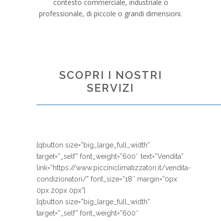
contesto commerciale, industriale o
professionale, di piccole o grandi dimensioni.
SCOPRI I NOSTRI
SERVIZI
[qbutton size=”big_large_full_width”
target=”_self” font_weight=”600″ text=”Vendita”
link=”https://www.picciniclimatizzatori.it/vendita-
condizionatori/” font_size=”18″ margin=”0px
0px 20px 0px”]
[qbutton size=”big_large_full_width”
target=”_self” font_weight=”600″