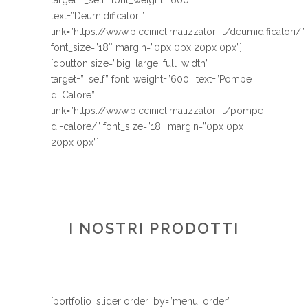
target=”_self” font_weight=”600″
text=”Deumidificatori”
link=”https://www.picciniclimatizzatori.it/deumidificatori/”
font_size=”18″ margin=”0px 0px 20px 0px”]
[qbutton size=”big_large_full_width”
target=”_self” font_weight=”600″ text=”Pompe
di Calore”
link=”https://www.picciniclimatizzatori.it/pompe-
di-calore/” font_size=”18″ margin=”0px 0px
20px 0px”]
I NOSTRI PRODOTTI
[portfolio_slider order_by=”menu_order”